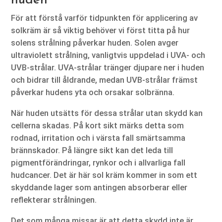
huden
För att förstå varför tidpunkten för applicering av
solkräm är så viktig behöver vi först titta på hur
solens strålning påverkar huden. Solen avger
ultraviolett strålning, vanligtvis uppdelad i UVA- och
UVB-strålar. UVA-strålar tränger djupare ner i huden
och bidrar till åldrande, medan UVB-strålar främst
påverkar hudens yta och orsakar solbränna.
När huden utsätts för dessa strålar utan skydd kan
cellerna skadas. På kort sikt märks detta som
rodnad, irritation och i värsta fall smärtsamma
brännskador. På längre sikt kan det leda till
pigmentförändringar, rynkor och i allvarliga fall
hudcancer. Det är här sol kräm kommer in som ett
skyddande lager som antingen absorberar eller
reflekterar strålningen.
Det som många missar är att detta skydd inte är