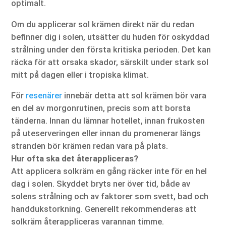
optimalt.
Om du applicerar sol krämen direkt när du redan
befinner dig i solen, utsätter du huden för oskyddad
strålning under den första kritiska perioden. Det kan
räcka för att orsaka skador, särskilt under stark sol
mitt på dagen eller i tropiska klimat.
För
resenärer
innebär detta att sol krämen bör vara
en del av morgonrutinen, precis som att borsta
tänderna. Innan du lämnar hotellet, innan frukosten
på uteserveringen eller innan du promenerar längs
stranden bör krämen redan vara på plats.
Hur ofta ska det återappliceras?
Att applicera solkräm en gång räcker inte för en hel
dag i solen. Skyddet bryts ner över tid, både av
solens strålning och av faktorer som svett, bad och
handdukstorkning. Generellt rekommenderas att
solkräm återappliceras varannan timme.