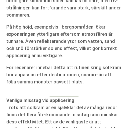
nordligare klimat kan solen kännas mildare, men UV-
strålningen kan fortfarande vara stark, särskilt under
sommaren.
På hög höjd, exempelvis i bergsområden, ökar
exponeringen ytterligare eftersom atmosfären är
tunnare. Även reflekterande ytor som vatten, sand
och snö förstärker solens effekt, vilket gör korrekt
applicering ännu viktigare.
För resenärer innebär detta att rutinen kring sol kräm
bör anpassas efter destinationen, snarare än att
följa samma mönster oavsett plats.
Vanliga misstag vid applicering
Trots att solkräm är en självklar del av många resor
finns det flera återkommande misstag som minskar
dess effektivitet. Ett av de vanligaste är att