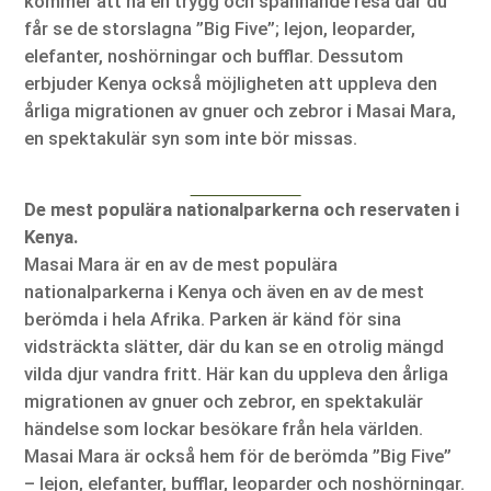
kommer att ha en trygg och spännande resa där du
får se de storslagna ”Big Five”; lejon, leoparder,
elefanter, noshörningar och bufflar. Dessutom
erbjuder Kenya också möjligheten att uppleva den
årliga migrationen av gnuer och zebror i Masai Mara,
en spektakulär syn som inte bör missas.
De mest populära nationalparkerna och reservaten i
Kenya.
Masai Mara är en av de mest populära
nationalparkerna i Kenya och även en av de mest
berömda i hela Afrika. Parken är känd för sina
vidsträckta slätter, där du kan se en otrolig mängd
vilda djur vandra fritt. Här kan du uppleva den årliga
migrationen av gnuer och zebror, en spektakulär
händelse som lockar besökare från hela världen.
Masai Mara är också hem för de berömda ”Big Five”
– lejon, elefanter, bufflar, leoparder och noshörningar.