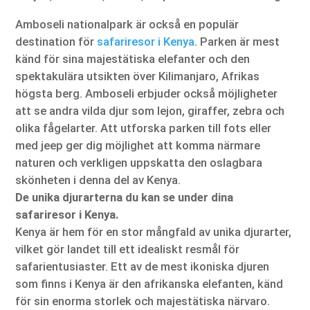
Amboseli nationalpark är också en populär
destination för
safariresor i Kenya
. Parken är mest
känd för sina majestätiska elefanter och den
spektakulära utsikten över Kilimanjaro, Afrikas
högsta berg. Amboseli erbjuder också möjligheter
att se andra vilda djur som lejon, giraffer, zebra och
olika fågelarter. Att utforska parken till fots eller
med jeep ger dig möjlighet att komma närmare
naturen och verkligen uppskatta den oslagbara
skönheten i denna del av Kenya.
De unika djurarterna du kan se under dina
safariresor i Kenya.
Kenya är hem för en stor mångfald av unika djurarter,
vilket gör landet till ett idealiskt resmål för
safarientusiaster. Ett av de mest ikoniska djuren
som finns i Kenya är den afrikanska elefanten, känd
för sin enorma storlek och majestätiska närvaro.