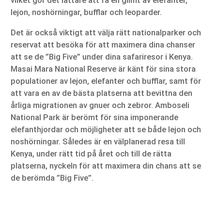
vilket gör det lättare att få en glimt av elefanter,
lejon, noshörningar, bufflar och leoparder.
Det är också viktigt att välja rätt nationalparker och
reservat att besöka för att maximera dina chanser
att se de ”Big Five” under dina safariresor i Kenya.
Masai Mara National Reserve är känt för sina stora
populationer av lejon, elefanter och bufflar, samt för
att vara en av de bästa platserna att bevittna den
årliga migrationen av gnuer och zebror. Amboseli
National Park är berömt för sina imponerande
elefanthjordar och möjligheter att se både lejon och
noshörningar. Således är en välplanerad resa till
Kenya, under rätt tid på året och till de rätta
platserna, nyckeln för att maximera din chans att se
de berömda ”Big Five”.