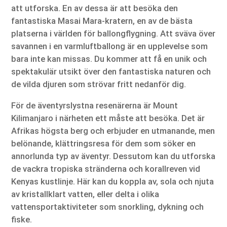
att utforska. En av dessa är att besöka den
fantastiska Masai Mara-kratern, en av de bästa
platserna i världen för ballongflygning. Att sväva över
savannen i en varmluftballong är en upplevelse som
bara inte kan missas. Du kommer att få en unik och
spektakulär utsikt över den fantastiska naturen och
de vilda djuren som strövar fritt nedanför dig.
För de äventyrslystna resenärerna är Mount
Kilimanjaro i närheten ett måste att besöka. Det är
Afrikas högsta berg och erbjuder en utmanande, men
belönande, klättringsresa för dem som söker en
annorlunda typ av äventyr. Dessutom kan du utforska
de vackra tropiska stränderna och korallreven vid
Kenyas kustlinje. Här kan du koppla av, sola och njuta
av kristallklart vatten, eller delta i olika
vattensportaktiviteter som snorkling, dykning och
fiske.