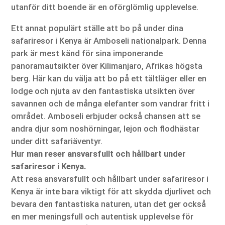
utanför ditt boende är en oförglömlig upplevelse.
Ett annat populärt ställe att bo på under dina
safariresor i Kenya är Amboseli nationalpark. Denna
park är mest känd för sina imponerande
panoramautsikter över Kilimanjaro, Afrikas högsta
berg. Här kan du välja att bo på ett tältläger eller en
lodge och njuta av den fantastiska utsikten över
savannen och de många elefanter som vandrar fritt i
området. Amboseli erbjuder också chansen att se
andra djur som noshörningar, lejon och flodhästar
under ditt safariäventyr.
Hur man reser ansvarsfullt och hållbart under
safariresor i Kenya.
Att resa ansvarsfullt och hållbart under safariresor i
Kenya är inte bara viktigt för att skydda djurlivet och
bevara den fantastiska naturen, utan det ger också
en mer meningsfull och autentisk upplevelse för