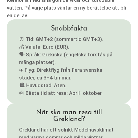
vatten. På varje plats väntar en ny berättelse att bli
en del av.
Snabbfakta
⏰ Tid: GMT+2 (sommartid GMT+3).
💰 Valuta: Euro (EUR).
🗣️ Språk: Grekiska (engelska förstås på
många platser).
✈️ Flyg: Direktflyg från flera svenska
städer, ca 3–4 timmar.
🏛️ Huvudstad: Aten.
🌞 Bästa tid att resa: April–oktober.
När ska man resa till
Grekland?
Grekland har ett solrikt Medelhavsklimat
med varma somrar och milda vintrar.