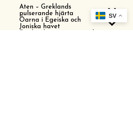
Aten – Greklands
pulserande hjärta
SV
Öarna i Egeiska och
Joniska havet
Fastlandet – en oupptäckt
skatt
Mat och dryck i Grekland
– en del av resan
Grekisk kultur och
traditioner
Klimat och bästa tid att
resa
Aktiviteter och
upplevelser i Grekland
Grekland som
familjeresmål
Hållbart resande i
Grekland
En destination för alla