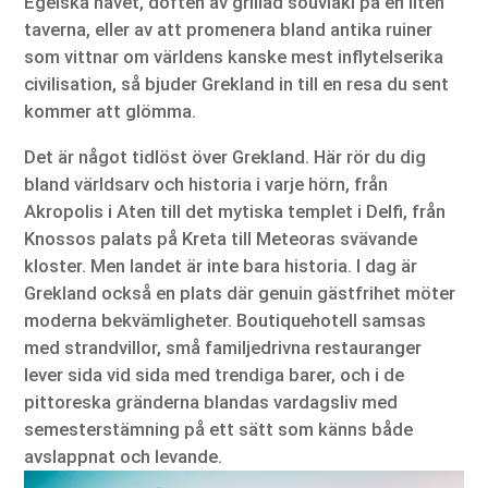
Egeiska havet, doften av grillad souvlaki på en liten
taverna, eller av att promenera bland antika ruiner
som vittnar om världens kanske mest inflytelserika
civilisation, så bjuder Grekland in till en resa du sent
kommer att glömma.
Det är något tidlöst över Grekland. Här rör du dig
bland världsarv och historia i varje hörn, från
Akropolis i Aten till det mytiska templet i Delfi, från
Knossos palats på Kreta till Meteoras svävande
kloster. Men landet är inte bara historia. I dag är
Grekland också en plats där genuin gästfrihet möter
moderna bekvämligheter. Boutiquehotell samsas
med strandvillor, små familjedrivna restauranger
lever sida vid sida med trendiga barer, och i de
pittoreska gränderna blandas vardagsliv med
semesterstämning på ett sätt som känns både
avslappnat och levande.