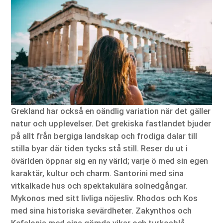
Grekland har också en oändlig variation när det gäller
natur och upplevelser. Det grekiska fastlandet bjuder
på allt från bergiga landskap och frodiga dalar till
stilla byar där tiden tycks stå still. Reser du ut i
övärlden öppnar sig en ny värld; varje ö med sin egen
karaktär, kultur och charm. Santorini med sina
vitkalkade hus och spektakulära solnedgångar.
Mykonos med sitt livliga nöjesliv. Rhodos och Kos
med sina historiska sevärdheter. Zakynthos och
Kefalonia med sina gömda vikar och turkosblå