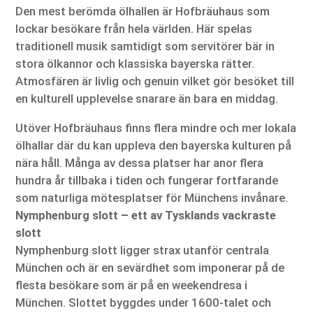
Den mest berömda ölhallen är Hofbräuhaus som
lockar besökare från hela världen. Här spelas
traditionell musik samtidigt som servitörer bär in
stora ölkannor och klassiska bayerska rätter.
Atmosfären är livlig och genuin vilket gör besöket till
en kulturell upplevelse snarare än bara en middag.
Utöver Hofbräuhaus finns flera mindre och mer lokala
ölhallar där du kan uppleva den bayerska kulturen på
nära håll. Många av dessa platser har anor flera
hundra år tillbaka i tiden och fungerar fortfarande
som naturliga mötesplatser för Münchens invånare.
Nymphenburg slott – ett av Tysklands vackraste
slott
Nymphenburg slott ligger strax utanför centrala
München och är en sevärdhet som imponerar på de
flesta besökare som är på en weekendresa i
München. Slottet byggdes under 1600-talet och