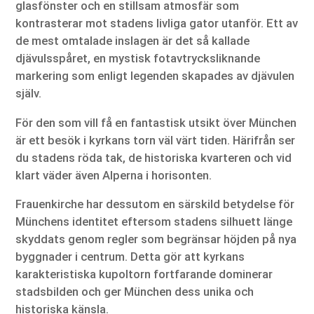
glasfönster och en stillsam atmosfär som
kontrasterar mot stadens livliga gator utanför. Ett av
de mest omtalade inslagen är det så kallade
djävulsspåret, en mystisk fotavtrycksliknande
markering som enligt legenden skapades av djävulen
själv.
För den som vill få en fantastisk utsikt över München
är ett besök i kyrkans torn väl värt tiden. Härifrån ser
du stadens röda tak, de historiska kvarteren och vid
klart väder även Alperna i horisonten.
Frauenkirche har dessutom en särskild betydelse för
Münchens identitet eftersom stadens silhuett länge
skyddats genom regler som begränsar höjden på nya
byggnader i centrum. Detta gör att kyrkans
karakteristiska kupoltorn fortfarande dominerar
stadsbilden och ger München dess unika och
historiska känsla.