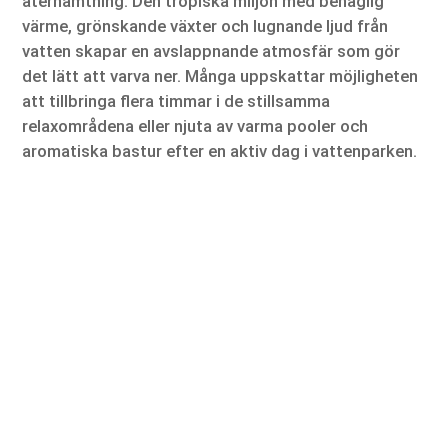
återhämtning. Den tropiska miljön med behaglig
värme, grönskande växter och lugnande ljud från
vatten skapar en avslappnande atmosfär som gör
det lätt att varva ner. Många uppskattar möjligheten
att tillbringa flera timmar i de stillsamma
relaxområdena eller njuta av varma pooler och
aromatiska bastur efter en aktiv dag i vattenparken.