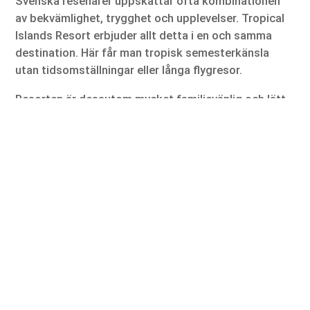
Svenska resenärer uppskattar ofta kombinationen
av bekvämlighet, trygghet och upplevelser. Tropical
Islands Resort erbjuder allt detta i en och samma
destination. Här får man tropisk semesterkänsla
utan tidsomställningar eller långa flygresor.
Resorten är dessutom mycket familjevänlig och lätt
att navigera. För barnfamiljer innebär detta mindre
stress och mer tid att njuta av semestern. Samtidigt
finns det tillräckligt med aktiviteter och avkoppling
för att även vuxna ska få en minnesvärd upplevelse.
Att kunna resa till en tropisk miljö inom Europa gör
även resan mer tillgänglig ekonomiskt jämfört med
klassiska långdistansdestinationer.
En destination som fortsätter växa
Tropical Islands Resort fortsätter att utvecklas och