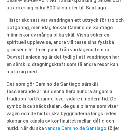
Jean-Pied-de-Port vid fransk-spanska gränsen och
sträcker sig cirka 800 kilometer till Santiago.
Historiskt sett var vandringen ett uttryck för tro och
botgöring, men idag lockar Camino de Santiago
människor av många olika skäl. Vissa söker en
spirituell upplevelse, andra vill testa sina fysiska
gränser eller ta en paus från vardagens tempo.
Oavsett anledning är det tydligt att vandringen har
en särskild dragningskraft som få andra resor kan
mäta sig med.
Det som gör Camino de Santiago särskilt
fascinerande är hur denna flera hundra år gamla
tradition fortfarande lever vidare i modern tid. De
symboliska snäckskalen, de gula pilarna som visar
vägen och de historiska byggnaderna längs leden
skapar en känsla av kontinuitet mellan dåtid och
nutid. När du ska
vandra Camino de Santiago
följer