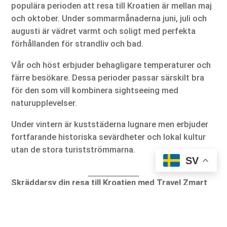
populära perioden att resa till Kroatien är mellan maj
och oktober. Under sommarmånaderna juni, juli och
augusti är vädret varmt och soligt med perfekta
förhållanden för strandliv och bad.
Vår och höst erbjuder behagligare temperaturer och
färre besökare. Dessa perioder passar särskilt bra
för den som vill kombinera sightseeing med
naturupplevelser.
Under vintern är kuststäderna lugnare men erbjuder
fortfarande historiska sevärdheter och lokal kultur
utan de stora turistströmmarna.
SV
Skräddarsy din resa till Kroatien med Travel Zmart
Varje resenär har sina egna önskemål och drömmar.
Därför hjälper Travel Zmart dig att skapa en resa till
Kroatien som passar just dig. Oavsett om du vill