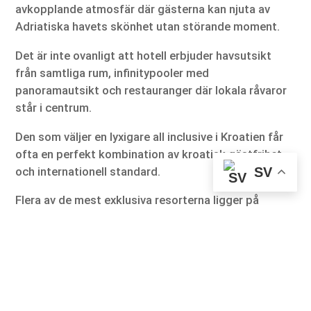
avkopplande atmosfär där gästerna kan njuta av
Adriatiska havets skönhet utan störande moment.
Det är inte ovanligt att hotell erbjuder havsutsikt
från samtliga rum, infinitypooler med
panoramautsikt och restauranger där lokala råvaror
står i centrum.
Den som väljer en lyxigare all inclusive i Kroatien får
ofta en perfekt kombination av kroatisk gästfrihet
och internationell standard.
SV
Flera av de mest exklusiva resorterna ligger på
natursköna platser där havet möter pinjeskogar och
dramatiska klippformationer. Här handlar semestern
inte bara om bekvämlighet utan även om att uppleva
Kroatiens unika miljöer på nära håll. Många hotell
erbjuder skräddarsydda upplevelser som privata
båtturer till närliggande öar, vinprovningar med lokala