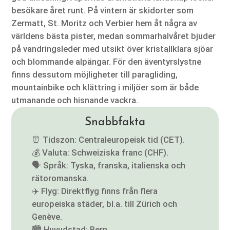
besökare året runt. På vintern är skidorter som
Zermatt, St. Moritz och Verbier hem åt några av
världens bästa pister, medan sommarhalvåret bjuder
på vandringsleder med utsikt över kristallklara sjöar
och blommande alpängar. För den äventyrslystne
finns dessutom möjligheter till paragliding,
mountainbike och klättring i miljöer som är både
utmanande och hisnande vackra.
Snabbfakta
⏰ Tidszon: Centraleuropeisk tid (CET).
💰 Valuta: Schweiziska franc (CHF).
🗣️ Språk: Tyska, franska, italienska och
rätoromanska.
✈️ Flyg: Direktflyg finns från flera
europeiska städer, bl.a. till Zürich och
Genève.
🏙️ Huvudstad: Bern.