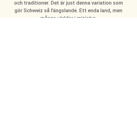
och traditioner. Det är just denna variation som
gör Schweiz så fängslande. Ett enda land, men
många världar i miniatyr.
Schweiz unika geografi
och landskap
Schweiz klimat och
årstider
Den schweiziska kulturen
och identiteten
Städerna som formar
Schweiz
Alpkultur och traditioner
Schweiz transport och
logistik – en upplevelse i
sig
Historiska platser och
kulturella arv
Schweiz som resmål för
naturälskare
Själens resmål – lugnet i