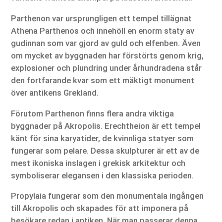
Parthenon var ursprungligen ett tempel tillägnat
Athena Parthenos och innehöll en enorm staty av
gudinnan som var gjord av guld och elfenben. Även
om mycket av byggnaden har förstörts genom krig,
explosioner och plundring under århundradena står
den fortfarande kvar som ett mäktigt monument
över antikens Grekland.
Förutom Parthenon finns flera andra viktiga
byggnader på Akropolis. Erechtheion är ett tempel
känt för sina karyatider, de kvinnliga statyer som
fungerar som pelare. Dessa skulpturer är ett av de
mest ikoniska inslagen i grekisk arkitektur och
symboliserar elegansen i den klassiska perioden.
Propylaia fungerar som den monumentala ingången
till Akropolis och skapades för att imponera på
besökare redan i antiken. När man passerar denna