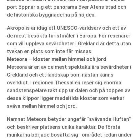
port öppnar sig ett panorama över Atens stad och
de historiska byggnaderna på höjden.
Akropolis är idag ett UNESCO-världsarv och ett av
de mest besökta turistmålen i Europa. För resenärer
som vill uppleva sevärdheter i Grekland är detta utan
tvekan en plats som inte får missas.
Meteora – kloster mellan himmel och jord
Meteora är en av de mest spektakulära sevärdheter i
Grekland och ett landskap som nästan känns
overkligt. I regionen Thessalien reser sig enorma
sandstenspelare rakt upp ur dalen och på toppen av
dessa klippor ligger medeltida kloster som verkar
sväva mellan himmel och jord.
Namnet Meteora betyder ungefär “svävande i luften”
och beskriver platsens unika karaktär. De första
munkarna började bosätta sig i området redan under