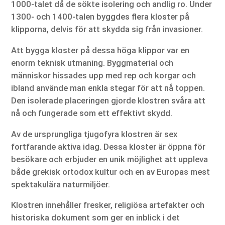
1000-talet då de sökte isolering och andlig ro. Under
1300- och 1400-talen byggdes flera kloster på
klipporna, delvis för att skydda sig från invasioner.
Att bygga kloster på dessa höga klippor var en
enorm teknisk utmaning. Byggmaterial och
människor hissades upp med rep och korgar och
ibland använde man enkla stegar för att nå toppen.
Den isolerade placeringen gjorde klostren svåra att
nå och fungerade som ett effektivt skydd.
Av de ursprungliga tjugofyra klostren är sex
fortfarande aktiva idag. Dessa kloster är öppna för
besökare och erbjuder en unik möjlighet att uppleva
både grekisk ortodox kultur och en av Europas mest
spektakulära naturmiljöer.
Klostren innehåller fresker, religiösa artefakter och
historiska dokument som ger en inblick i det