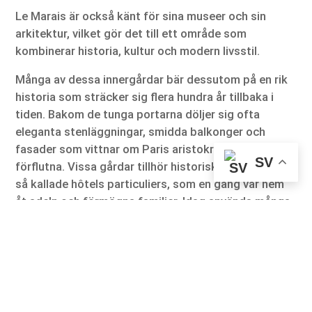
Le Marais är också känt för sina museer och sin
arkitektur, vilket gör det till ett område som
kombinerar historia, kultur och modern livsstil.
Många av dessa innergårdar bär dessutom på en rik
historia som sträcker sig flera hundra år tillbaka i
tiden. Bakom de tunga portarna döljer sig ofta
eleganta stenläggningar, smidda balkonger och
fasader som vittnar om Paris aristokratiska
SV
förflutna. Vissa gårdar tillhör historiska stadspalats,
så kallade hôtels particuliers, som en gång var hem
åt adeln och förmögna familjer. Idag används många
av dessa byggnader som museer, gallerier eller
privata bostäder, men innergårdarna behåller sin
tidlösa charm. Att strosa genom dessa dolda rum
ger en unik känsla av att resa bakåt i tiden, där
stadens historia blir påtaglig på ett sätt som få
andra sevärdheter i Paris kan erbjuda.