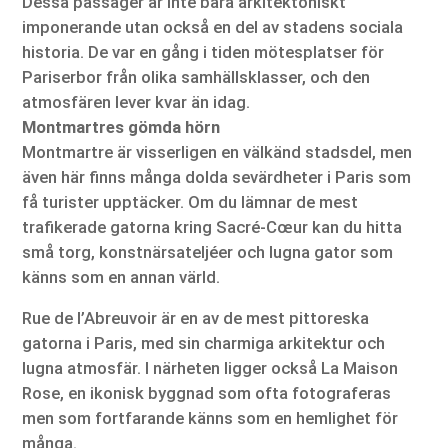
Dessa passager är inte bara arkitektoniskt
imponerande utan också en del av stadens sociala
historia. De var en gång i tiden mötesplatser för
Pariserbor från olika samhällsklasser, och den
atmosfären lever kvar än idag.
Montmartres gömda hörn
Montmartre är visserligen en välkänd stadsdel, men
även här finns många dolda sevärdheter i Paris som
få turister upptäcker. Om du lämnar de mest
trafikerade gatorna kring Sacré-Cœur kan du hitta
små torg, konstnärsateljéer och lugna gator som
känns som en annan värld.
Rue de l’Abreuvoir är en av de mest pittoreska
gatorna i Paris, med sin charmiga arkitektur och
lugna atmosfär. I närheten ligger också La Maison
Rose, en ikonisk byggnad som ofta fotograferas
men som fortfarande känns som en hemlighet för
många.