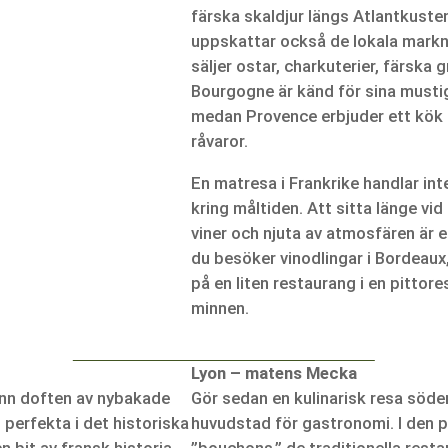
färska skaldjur längs Atlantkust
uppskattar också de lokala mark
säljer ostar, charkuterier, färska
Bourgogne är känd för sina mustig
medan Provence erbjuder ett kök fy
råvaror.
En matresa i Frankrike handlar in
kring måltiden. Att sitta länge v
viner och njuta av atmosfären är e
du besöker vinodlingar i Bordeaux
på en liten restaurang i en pittore
minnen.
Lyon – matens Mecka
Känn doften av nybakade
Gör sedan en kulinarisk resa söder
 perfekta i det historiska
huvudstad för gastronomi. I den 