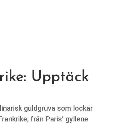
krike: Upptäck
ulinarisk guldgruva som lockar
rankrike; från Paris’ gyllene