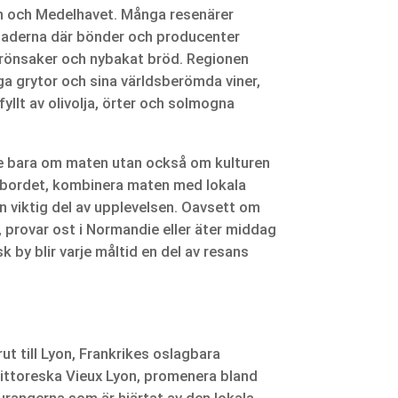
en och Medelhavet. Många resenärer
naderna där bönder och producenter
 grönsaker och nybakat bröd. Regionen
a grytor och sina världsberömda viner,
llt av olivolja, örter och solmogna
te bara om maten utan också om kulturen
id bordet, kombinera maten med lokala
n viktig del av upplevelsen. Oavsett om
, provar ost i Normandie eller äter middag
sk by blir varje måltid en del av resans
ut till Lyon, Frankrikes oslagbara
pittoreska Vieux Lyon, promenera bland