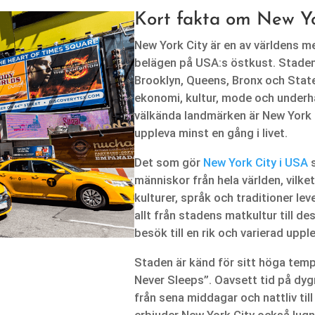
Kort fakta om New Yo
New York City är en av världens me
belägen på USA:s östkust. Staden
Brooklyn, Queens, Bronx och State
ekonomi, kultur, mode och underhå
välkända landmärken är New York
uppleva minst en gång i livet.
Det som gör
New York City i USA
s
människor från hela världen, vilk
kulturer, språk och traditioner lev
allt från stadens matkultur till de
besök till en rik och varierad uppl
Staden är känd för sitt höga tem
Never Sleeps”. Oavsett tid på dyg
från sena middagar och nattliv til