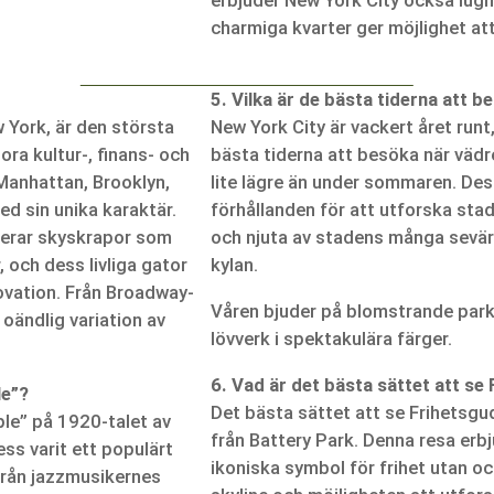
erbjuder New York City också lugn
charmiga kvarter ger möjlighet att
5. Vilka är de bästa tiderna att 
w York, är den största
New York City är vackert året runt
ra kultur-, finans- och
bästa tiderna att besöka när vädr
Manhattan, Brooklyn,
lite lägre än under sommaren. Des
ed sin unika karaktär.
förhållanden för att utforska st
uderar skyskrapor som
och njuta av stadens många sevär
 och dess livliga gator
kylan.
novation. Från Broadway-
Våren bjuder på blomstrande par
 oändlig variation av
lövverk i spektakulära färger.
6. Vad är det bästa sättet att se
le”?
Det bästa sättet att se Frihetsgudi
le” på 1920-talet av
från Battery Park. Denna resa erbj
ss varit ett populärt
ikoniska symbol för frihet utan o
rån jazzmusikernes