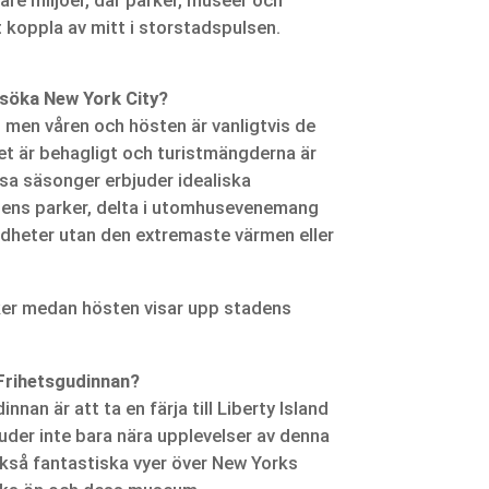
are miljöer, där parker, museer och
 koppla av mitt i storstadspulsen.
besöka New York City?
, men våren och hösten är vanligtvis de
et är behagligt och turistmängderna är
sa säsonger erbjuder idealiska
adens parker, delta i utomhusevenemang
dheter utan den extremaste värmen eller
ker medan hösten visar upp stadens
 Frihetsgudinnan?
nnan är att ta en färja till Liberty Island
uder inte bara nära upplevelser av denna
ckså fantastiska vyer över New Yorks