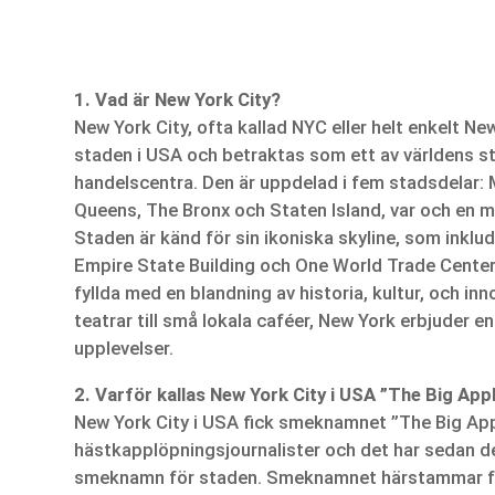
1. Vad är New York City?
New York City, ofta kallad NYC eller helt enkelt Ne
staden i USA och betraktas som ett av världens sto
handelscentra. Den är uppdelad i fem stadsdelar: 
Queens, The Bronx och Staten Island, var och en m
Staden är känd för sin ikoniska skyline, som inkl
Empire State Building och One World Trade Center,
fyllda med en blandning av historia, kultur, och in
teatrar till små lokala caféer, New York erbjuder en
upplevelser.
2. Varför kallas New York City i USA ”The Big App
New York City i USA fick smeknamnet ”The Big App
hästkapplöpningsjournalister och det har sedan de
smeknamn för staden. Smeknamnet härstammar f