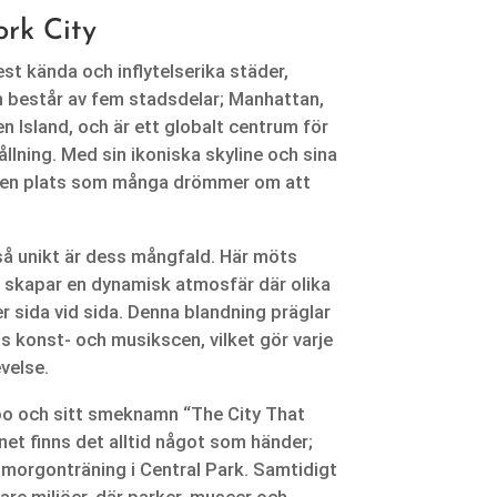
rk City
st kända och inflytelserika städer,
 består av fem stadsdelar; Manhattan,
n Island, och är ett globalt centrum för
llning. Med sin ikoniska skyline och sina
 en plats som många drömmer om att
å unikt är dess mångfald. Här möts
et skapar en dynamisk atmosfär där olika
er sida vid sida. Denna blandning präglar
ss konst- och musikscen, vilket gör varje
evelse.
po och sitt smeknamn “The City That
net finns det alltid något som händer;
l morgonträning i Central Park. Samtidigt