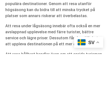
populära destinationer. Genom att resa utanför
högsäsong kan du bidra till att minska trycket på
platser som annars riskerar att överbelastas.
Att resa under lågsäsong innebär ofta också en mer
avslappnad upplevelse med färre turister, bättre
service och lägre priser. Dessutom får du möjlighet
SV
att uppleva destinationen på ett mer autentiskt sätt.
Att resa hållbart handlar även om att sprida turismen
över tid och rum, så att fler platser får ta del av de
positiva effekterna.
Reflektera över ditt resande
Det sista tipset handlar om att stanna upp och
reflektera över dina resvanor. Att resa hållbart är en
process som utvecklas över tid, och varje resa ger
nya insikter.