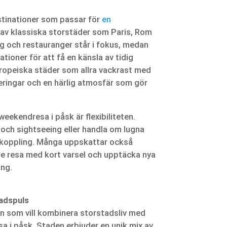
stinationer som passar för
en
 av klassiska storstäder som Paris, Rom
ng och restauranger står i fokus, medan
ationer för att få en känsla av tidig
ropeiska städer som allra vackrast med
eringar och en härlig atmosfär som gör
eekendresa i påsk är flexibiliteten.
r och sightseeing eller handla om lugna
koppling. Många uppskattar också
re resa med kort varsel och upptäcka nya
ing.
adspuls
en som vill kombinera storstadsliv med
 i påsk. Staden erbjuder en unik mix av