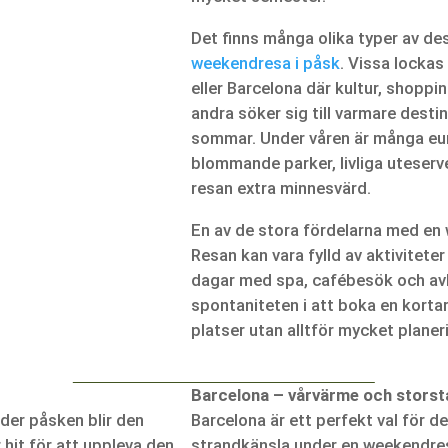
Det finns många olika typer av de
weekendresa i påsk
. Vissa lockas
eller Barcelona där kultur, shoppi
andra söker sig till varmare destin
sommar. Under våren är många eu
blommande parker, livliga uteserv
resan extra minnesvärd.
En av de stora fördelarna med en w
Resan kan vara fylld av aktivitete
dagar med spa, cafébesök och av
spontaniteten i att boka en korta
platser utan alltför mycket planer
Barcelona – vårvärme och storst
der påsken blir den
Barcelona är ett perfekt val för d
 hit för att uppleva den
strandkänsla under en weekendresa