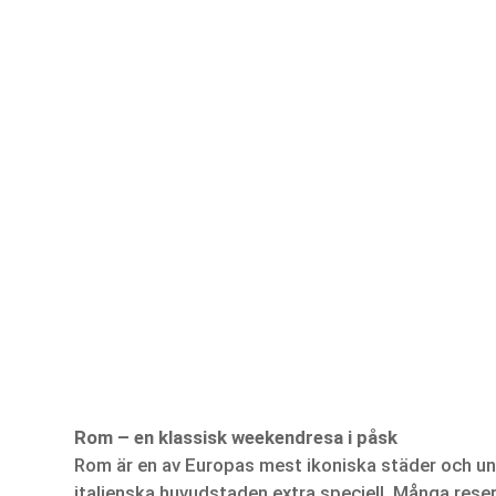
Rom – en klassisk weekendresa i påsk
Rom är en av Europas mest ikoniska städer och un
italienska huvudstaden extra speciell. Många reser