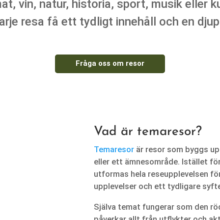
, vin, natur, historia, sport, musik eller 
arje resa få ett tydligt innehåll och en dju
Fråga oss om resor
Vad är temaresor?
Temaresor
är resor som byggs upp 
eller ett ämnesområde. Istället f
utformas hela reseupplevelsen för
upplevelser och ett tydligare syft
Själva temat fungerar som den rö
påverkar allt från utflykter och akt