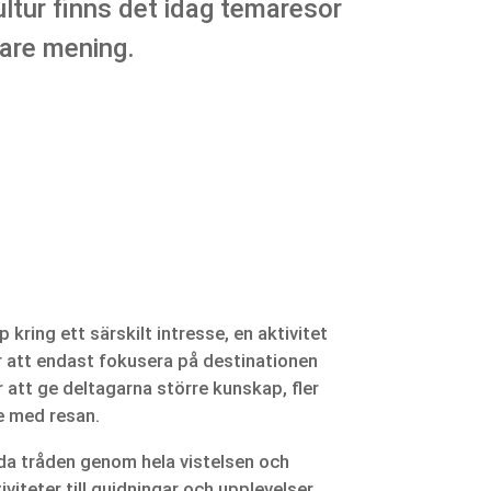
kultur finns det idag temaresor
pare mening.
kring ett särskilt intresse, en aktivitet
ör att endast fokusera på destinationen
 att ge deltagarna större kunskap, fler
e med resan.
da tråden genom hela vistelsen och
iviteter till guidningar och upplevelser.