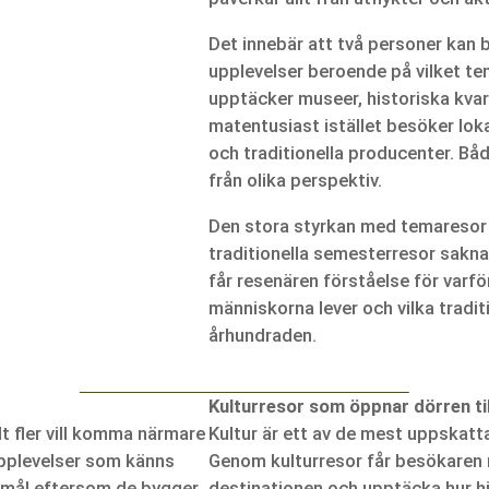
Det innebär att två personer kan
upplevelser beroende på vilket te
upptäcker museer, historiska kvar
matentusiast istället besöker lok
och traditionella producenter. Båd
från olika perspektiv.
Den stora styrkan med temaresor 
traditionella semesterresor saknar
får resenären förståelse för varfö
människorna lever och vilka trad
århundraden.
Kulturresor som öppnar dörren til
t fler vill komma närmare
Kultur är ett av de mest uppskatt
upplevelser som känns
Genom kulturresor får besökaren 
emål eftersom de bygger
destinationen och upptäcka hur his