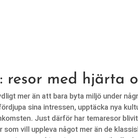
: resor med hjärta 
dligt mer än att bara byta miljö under någ
tt fördjupa sina intressen, upptäcka nya ku
mkomsten. Just därför har temaresor bliv
r som vill uppleva något mer än de klassi