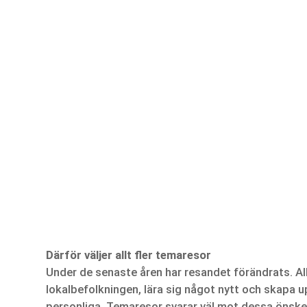
Därför väljer allt fler temaresor
Under de senaste åren har resandet förändrats. All
lokalbefolkningen, lära sig något nytt och skapa 
personliga. Temaresor svarar väl mot dessa önsk