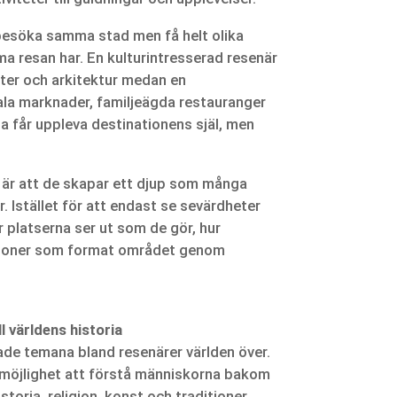
 besöka samma stad men få helt olika
ma resan har. En kulturintresserad resenär
ter och arkitektur medan en
ala marknader, familjeägda restauranger
a får uppleva destinationens själ, men
är att de skapar ett djup som många
. Istället för att endast se sevärdheter
r platserna ser ut som de gör, hur
itioner som format området genom
l världens historia
ade temana bland resenärer världen över.
möjlighet att förstå människorna bakom
toria, religion, konst och traditioner