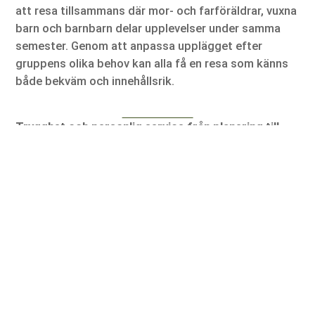
att resa tillsammans där mor- och farföräldrar, vuxna
barn och barnbarn delar upplevelser under samma
semester. Genom att anpassa upplägget efter
gruppens olika behov kan alla få en resa som känns
både bekväm och innehållsrik.
Trygghet och personlig service från planering till
hemresa
En lyckad resa börjar långt innan avresedagen. När
flyg, hotell, transporter och aktiviteter planeras i
förväg blir hela upplevelsen både smidigare och mer
avkopplande. För många som bokar seniorresor är
just tryggheten en viktig faktor. Att veta att någon
har tänkt på detaljerna gör att fokus kan ligga på
själva resan istället för på logistiken.
Travel Zmart erbjuder personlig service genom hela
reseprocessen. Varje resa planeras utifrån