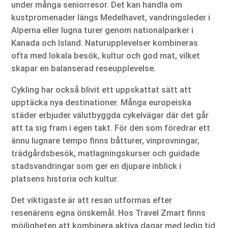
under många seniorresor. Det kan handla om
kustpromenader längs Medelhavet, vandringsleder i
Alperna eller lugna turer genom nationalparker i
Kanada och Island. Naturupplevelser kombineras
ofta med lokala besök, kultur och god mat, vilket
skapar en balanserad reseupplevelse.
Cykling har också blivit ett uppskattat sätt att
upptäcka nya destinationer. Många europeiska
städer erbjuder välutbyggda cykelvägar där det går
att ta sig fram i egen takt. För den som föredrar ett
ännu lugnare tempo finns båtturer, vinprovningar,
trädgårdsbesök, matlagningskurser och guidade
stadsvandringar som ger en djupare inblick i
platsens historia och kultur.
Det viktigaste är att resan utformas efter
resenärens egna önskemål. Hos Travel Zmart finns
möjligheten att kombinera aktiva dagar med ledig tid