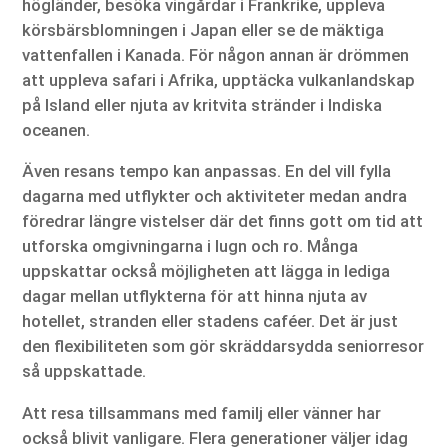
högländer, besöka vingårdar i Frankrike, uppleva
körsbärsblomningen i Japan eller se de mäktiga
vattenfallen i Kanada. För någon annan är drömmen
att uppleva safari i Afrika, upptäcka vulkanlandskap
på Island eller njuta av kritvita stränder i Indiska
oceanen.
Även resans tempo kan anpassas. En del vill fylla
dagarna med utflykter och aktiviteter medan andra
föredrar längre vistelser där det finns gott om tid att
utforska omgivningarna i lugn och ro. Många
uppskattar också möjligheten att lägga in lediga
dagar mellan utflykterna för att hinna njuta av
hotellet, stranden eller stadens caféer. Det är just
den flexibiliteten som gör skräddarsydda seniorresor
så uppskattade.
Att resa tillsammans med familj eller vänner har
också blivit vanligare. Flera generationer väljer idag