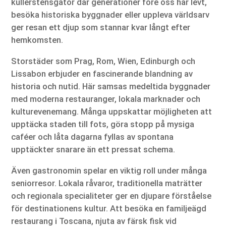
kullerstensgator där generationer före oss har levt,
besöka historiska byggnader eller uppleva världsarv
ger resan ett djup som stannar kvar långt efter
hemkomsten.
Storstäder som Prag, Rom, Wien, Edinburgh och
Lissabon erbjuder en fascinerande blandning av
historia och nutid. Här samsas medeltida byggnader
med moderna restauranger, lokala marknader och
kulturevenemang. Många uppskattar möjligheten att
upptäcka staden till fots, göra stopp på mysiga
caféer och låta dagarna fyllas av spontana
upptäckter snarare än ett pressat schema.
Även gastronomin spelar en viktig roll under många
seniorresor. Lokala råvaror, traditionella maträtter
och regionala specialiteter ger en djupare förståelse
för destinationens kultur. Att besöka en familjeägd
restaurang i Toscana, njuta av färsk fisk vid