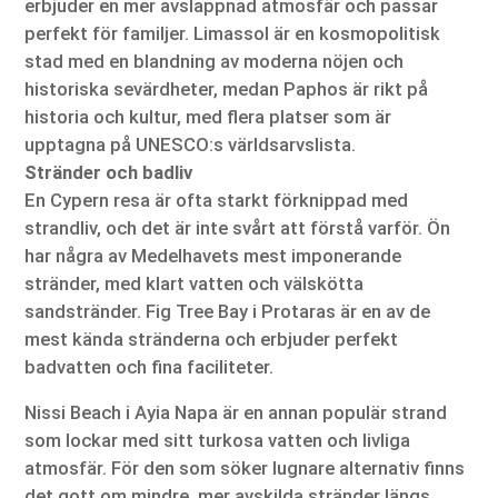
erbjuder en mer avslappnad atmosfär och passar
perfekt för familjer. Limassol är en kosmopolitisk
stad med en blandning av moderna nöjen och
historiska sevärdheter, medan Paphos är rikt på
historia och kultur, med flera platser som är
upptagna på UNESCO:s världsarvslista.
Stränder och badliv
En Cypern resa är ofta starkt förknippad med
strandliv, och det är inte svårt att förstå varför. Ön
har några av Medelhavets mest imponerande
stränder, med klart vatten och välskötta
sandstränder. Fig Tree Bay i Protaras är en av de
mest kända stränderna och erbjuder perfekt
badvatten och fina faciliteter.
Nissi Beach i Ayia Napa är en annan populär strand
som lockar med sitt turkosa vatten och livliga
atmosfär. För den som söker lugnare alternativ finns
det gott om mindre, mer avskilda stränder längs