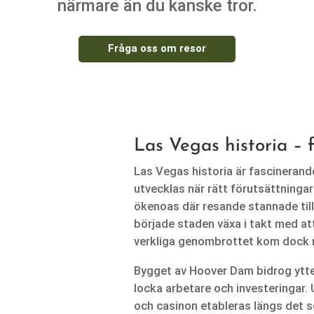
närmare än du kanske tror.
Fråga oss om resor
Las Vegas historia – f
Las Vegas historia är fascinerand
utvecklas när rätt förutsättningar
ökenoas där resande stannade till
började staden växa i takt med a
verkliga genombrottet kom dock n
Bygget av Hoover Dam bidrog ytter
locka arbetare och investeringar. 
och casinon etableras längs det 