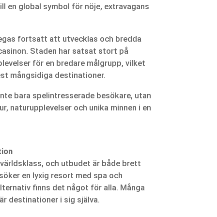
ll en global symbol för nöje, extravagans
egas fortsatt att utvecklas och bredda
casinon. Staden har satsat stort på
levelser för en bredare målgrupp, vilket
mest mångsidiga destinationer.
 inte bara spelintresserade besökare, utan
ur, naturupplevelser och unika minnen i en
tion
i världsklass, och utbudet är både brett
öker en lyxig resort med spa och
alternativ finns det något för alla. Många
r destinationer i sig själva.