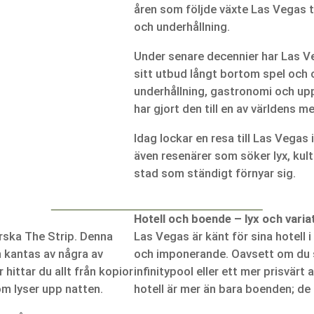
åren som följde växte Las Vegas ti
och underhållning.
Under senare decennier har Las V
sitt utbud långt bortom spel och 
underhållning, gastronomi och upp
har gjort den till en av världens 
Idag lockar en resa till Las Vegas
även resenärer som söker lyx, kult
stad som ständigt förnyar sig.
Hotell och boende – lyx och varia
rska The Strip. Denna
Las Vegas är känt för sina hotell 
h kantas av några av
och imponerande. Oavsett om du s
hittar du allt från kopior
infinitypool eller ett mer prisvärt 
om lyser upp natten.
hotell är mer än bara boenden; de ä