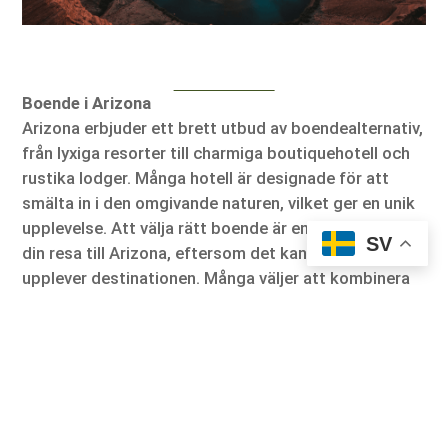
Boende i Arizona
Arizona erbjuder ett brett utbud av boendealternativ,
från lyxiga resorter till charmiga boutiquehotell och
rustika lodger. Många hotell är designade för att
smälta in i den omgivande naturen, vilket ger en unik
upplevelse. Att välja rätt boende är en viktig del av
SV
din resa till Arizona, eftersom det kan påverka hur du
upplever destinationen. Många väljer att kombinera
olika typer av boenden för att få en varierad
upplevelse.
Transport och att ta sig runt
Det bästa sättet att uppleva Arizona är med bil.
Avstånden kan vara stora, men vägarna är väl
underhållna och landskapet gör resan till en del av