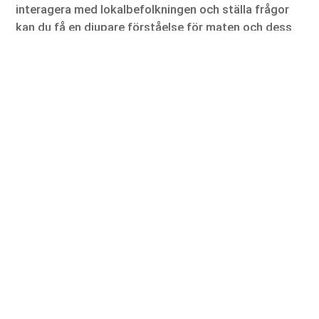
interagera med lokalbefolkningen och ställa frågor
kan du få en djupare förståelse för maten och dess
betydelse.
Det är också en fördel att resa i rätt säsong, då
många råvaror och rätter är beroende av klimat och
tillgång. Genom att planera din resa efter säsong kan
du få en mer autentisk upplevelse och ta del av det
bästa som destinationen har att erbjuda.
Sammanfattning – en resa för alla sinnen
En matresa är en av de mest givande typerna av
resor du kan göra. Genom att utforska världens
matkulturer får du inte bara uppleva fantastiska
smaker, utan också en djupare förståelse för
människor, traditioner och livsstilar. Oavsett om du
väljer Italien, Japan, Frankrike, Thailand eller Spanien
kommer du att mötas av unika upplevelser som
stannar kvar långt efter att resan är över.