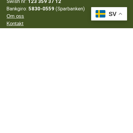
Swish nr:
123 359 37 12
Bankgiro:
5830-0559
(Sparbanken)
SV
Om oss
Kontakt
Resor
Resmål
Tema
Företag
Integritetspolicy
Resevillkor
7 Viktiga Skäl till att Anlita en Resebyrå
Vi har ordnat resegaranti hos Kammarkollegiet
Det betyder att du kan få ersättning om din resa blir
inställd eller avbruten om vi skulle drabbas av
insolvens.
Kontrollera att vi har ordnat med resegaranti.