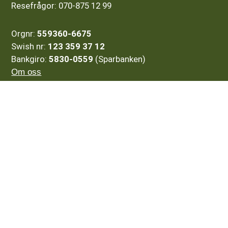
Resefrågor: 070-875 12 99
Orgnr:
559360-6675
Swish nr:
123 359 37 12
Bankgiro:
5830-0559
(Sparbanken)
Om oss
Kontakt
Resor
Resmål
Tema
Företag
Integritetspolicy
Resevillkor
7 Viktiga Skäl till att Anlita en Resebyrå
Vi har ordnat resegaranti hos Kammarkollegiet
Det betyder att du kan få ersättning om din resa blir
inställd eller avbruten om vi skulle drabbas av