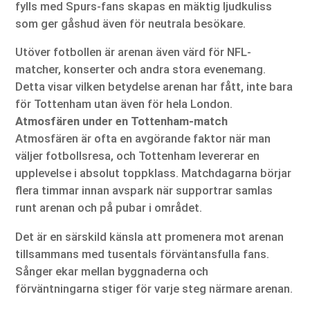
fylls med Spurs-fans skapas en mäktig ljudkuliss
som ger gåshud även för neutrala besökare.
Utöver fotbollen är arenan även värd för NFL-
matcher, konserter och andra stora evenemang.
Detta visar vilken betydelse arenan har fått, inte bara
för Tottenham utan även för hela London.
Atmosfären under en Tottenham-match
Atmosfären är ofta en avgörande faktor när man
väljer fotbollsresa, och Tottenham levererar en
upplevelse i absolut toppklass. Matchdagarna börjar
flera timmar innan avspark när supportrar samlas
runt arenan och på pubar i området.
Det är en särskild känsla att promenera mot arenan
tillsammans med tusentals förväntansfulla fans.
Sånger ekar mellan byggnaderna och
förväntningarna stiger för varje steg närmare arenan.