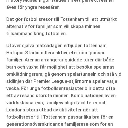
History Museum gör staden till ett perfekt resmål
även för yngre resenärer.
Det gör fotbollsresor till Tottenham till ett utmärkt
alternativ för familjer som vill skapa minnen
tillsammans kring fotbollen.
Utöver själva matchdagen erbjuder Tottenham
Hotspur Stadium flera aktiviteter som passar
familjer. Arenan arrangerar guidade turer där både
barn och vuxna får möjlighet att besöka spelarnas
omklädningsrum, gå genom spelartunneln och stå vid
sidlinjen där Premier League-stjärnorna spelar varje
vecka. För unga fotbollsentusiaster blir detta ofta
ett av resans största minnen. Kombinationen av en
världsklassarena, familjevänliga faciliteter och
Londons stora utbud av aktiviteter gör att
fotbollsresor till Tottenham passar lika bra för en
generationsöverskridande familjeresa som för en