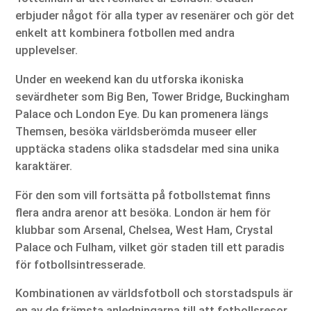
erbjuder något för alla typer av resenärer och gör det
enkelt att kombinera fotbollen med andra
upplevelser.
Under en weekend kan du utforska ikoniska
sevärdheter som Big Ben, Tower Bridge, Buckingham
Palace och London Eye. Du kan promenera längs
Themsen, besöka världsberömda museer eller
upptäcka stadens olika stadsdelar med sina unika
karaktärer.
För den som vill fortsätta på fotbollstemat finns
flera andra arenor att besöka. London är hem för
klubbar som Arsenal, Chelsea, West Ham, Crystal
Palace och Fulham, vilket gör staden till ett paradis
för fotbollsintresserade.
Kombinationen av världsfotboll och storstadspuls är
en av de främsta anledningarna till att fotbollsresor