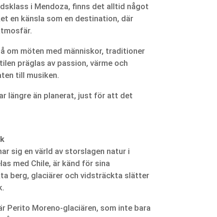
ärldsklass i Mendoza, finns det alltid något
ket en känsla som en destination, där
atmosfär.
kså om möten med människor, traditioner
tilen präglas av passion, värme och
aten till musiken.
r längre än planerat, just för att det
rk
ar sig en värld av storslagen natur i
as med Chile, är känd för sina
a berg, glaciärer och vidsträckta slätter
k.
är Perito Moreno-glaciären, som inte bara