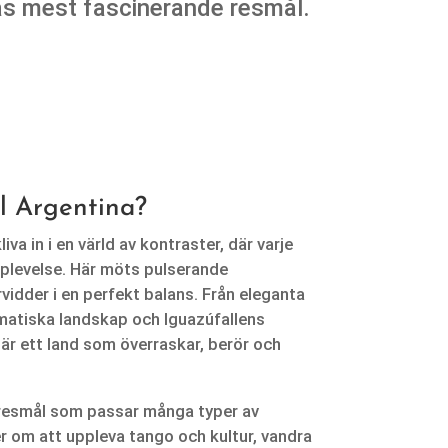
rikas mest fascinerande resmål.
ll Argentina?
iva in i en värld av kontraster, där varje
pplevelse. Här möts pulserande
vidder i en perfekt balans. Från eleganta
matiska landskap och Iguazúfallens
är ett land som överraskar, berör och
t resmål som passar många typer av
 om att uppleva tango och kultur, vandra