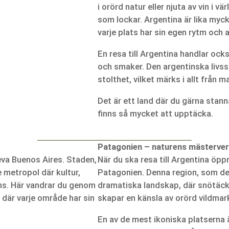
i orörd natur eller njuta av vin i v
som lockar. Argentina är lika myc
varje plats har sin egen rytm och 
En resa till Argentina handlar oc
och smaker. Den argentinska livss
stolthet, vilket märks i allt från m
Det är ett land där du gärna stanna
finns så mycket att upptäcka.
Patagonien – naturens mästerve
leva Buenos Aires. Staden,
När du ska resa till Argentina öppn
 metropol där kultur,
Patagonien. Denna region, som del
ans. Här vandrar du genom
dramatiska landskap, där snötäckt
där varje område har sin
skapar en känsla av orörd vildmar
En av de mest ikoniska platserna 