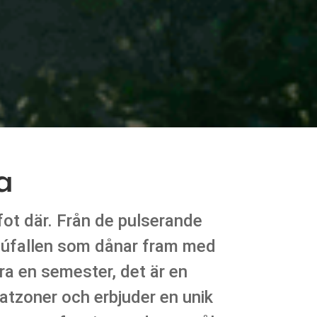
a
fot där. Från de pulserande
azúfallen som dånar fram med
ara en semester, det är en
matzoner och erbjuder en unik