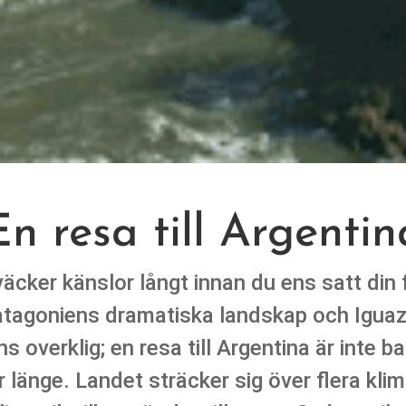
En resa till Argentin
väcker känslor långt innan du ens satt din 
 Patagoniens dramatiska landskap och Igu
 overklig; en resa till Argentina är inte b
länge. Landet sträcker sig över flera kli