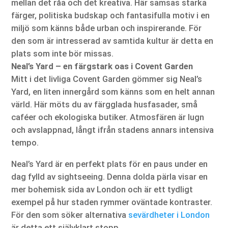
mellan det råa och det kreativa. Här samsas starka
färger, politiska budskap och fantasifulla motiv i en
miljö som känns både urban och inspirerande. För
den som är intresserad av samtida kultur är detta en
plats som inte bör missas.
Neal’s Yard – en färgstark oas i Covent Garden
Mitt i det livliga Covent Garden gömmer sig Neal’s
Yard, en liten innergård som känns som en helt annan
värld. Här möts du av färgglada husfasader, små
caféer och ekologiska butiker. Atmosfären är lugn
och avslappnad, långt ifrån stadens annars intensiva
tempo.
Neal’s Yard är en perfekt plats för en paus under en
dag fylld av sightseeing. Denna dolda pärla visar en
mer bohemisk sida av London och är ett tydligt
exempel på hur staden rymmer oväntade kontraster.
För den som söker alternativa
sevärdheter i London
är detta ett självklart stopp.