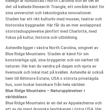
Raleigh är huvudstad i North Carolina och en del av
det så kallade Research Triangle, ett område känt för
sina universitet och teknologiska innovationer.
Staden har ett rikt kulturliv med museer, teatrar och
historiska byggnader. Här får du en mer avslappnad
storstadsupplevelse jämfört med Charlotte, med
fokus på kultur, historia och utbildning.
Asheville ligger i västra North Carolina, omgivet av
Blue Ridge Mountains. Staden är känd för sin
konstnärliga själ, sina bryggerier och sin närhet till
naturen. Här kan du vandra på dagen och njuta av
livemusik och lokal mat på kvällen. Asheville är också
hem till Biltmore Estate, USA:s största privatägda
hus, som lockar besökare från hela världen.
Blue Ridge Mountains – Naturupplevelser i
världsklass
Blue Ridge Mountains är en del av Appalacherna och
ett av de mest ikoniska landskapen i östra USA. Här