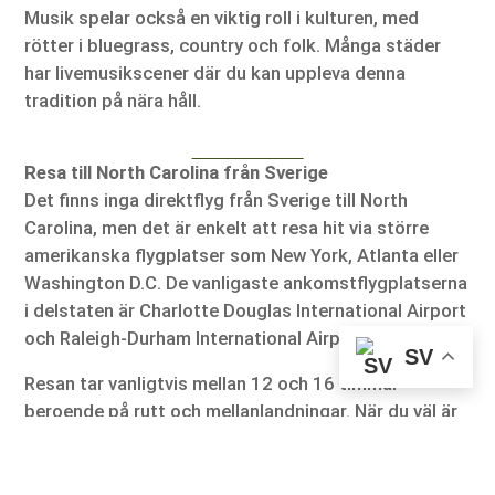
Musik spelar också en viktig roll i kulturen, med
rötter i bluegrass, country och folk. Många städer
har livemusikscener där du kan uppleva denna
tradition på nära håll.
Resa till North Carolina från Sverige
Det finns inga direktflyg från Sverige till North
Carolina, men det är enkelt att resa hit via större
amerikanska flygplatser som New York, Atlanta eller
Washington D.C. De vanligaste ankomstflygplatserna
i delstaten är Charlotte Douglas International Airport
och Raleigh-Durham International Airport.
SV
Resan tar vanligtvis mellan 12 och 16 timmar
beroende på rutt och mellanlandningar. När du väl är
på plats är det enkelt att ta sig runt med hyrbil, vilket
också rekommenderas för att kunna uppleva
delstatens alla delar.