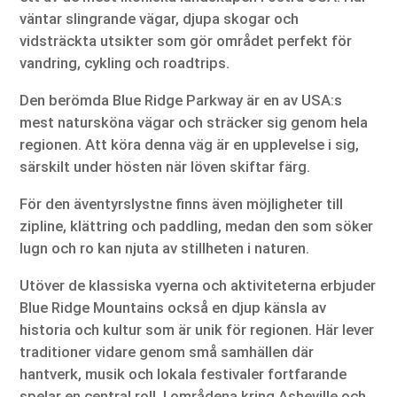
väntar slingrande vägar, djupa skogar och
vidsträckta utsikter som gör området perfekt för
vandring, cykling och roadtrips.
Den berömda Blue Ridge Parkway är en av USA:s
mest natursköna vägar och sträcker sig genom hela
regionen. Att köra denna väg är en upplevelse i sig,
särskilt under hösten när löven skiftar färg.
För den äventyrslystne finns även möjligheter till
zipline, klättring och paddling, medan den som söker
lugn och ro kan njuta av stillheten i naturen.
Utöver de klassiska vyerna och aktiviteterna erbjuder
Blue Ridge Mountains också en djup känsla av
historia och kultur som är unik för regionen. Här lever
traditioner vidare genom små samhällen där
hantverk, musik och lokala festivaler fortfarande
spelar en central roll. I områdena kring Asheville och