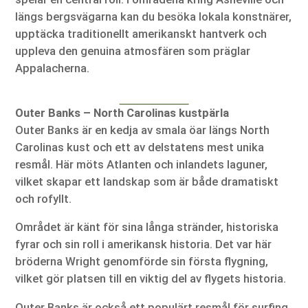
längs bergsvägarna kan du besöka lokala konstnärer,
upptäcka traditionellt amerikanskt hantverk och
uppleva den genuina atmosfären som präglar
Appalacherna.
Outer Banks – North Carolinas kustpärla
Outer Banks är en kedja av smala öar längs North
Carolinas kust och ett av delstatens mest unika
resmål. Här möts Atlanten och inlandets laguner,
vilket skapar ett landskap som är både dramatiskt
och rofyllt.
Området är känt för sina långa stränder, historiska
fyrar och sin roll i amerikansk historia. Det var här
bröderna Wright genomförde sin första flygning,
vilket gör platsen till en viktig del av flygets historia.
Outer Banks är också ett populärt resmål för surfing,