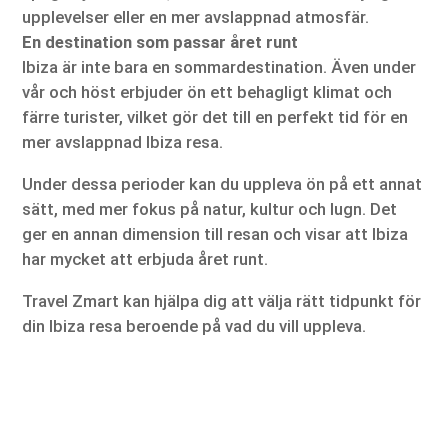
upplevelser eller en mer avslappnad atmosfär.
En destination som passar året runt
Ibiza är inte bara en sommardestination. Även under
vår och höst erbjuder ön ett behagligt klimat och
färre turister, vilket gör det till en perfekt tid för en
mer avslappnad Ibiza resa.
Under dessa perioder kan du uppleva ön på ett annat
sätt, med mer fokus på natur, kultur och lugn. Det
ger en annan dimension till resan och visar att Ibiza
har mycket att erbjuda året runt.
Travel Zmart kan hjälpa dig att välja rätt tidpunkt för
din Ibiza resa beroende på vad du vill uppleva.
Sammanfattning – därför ska du åka på en Ibiza
resa
En Ibiza resa är så mycket mer än en klassisk sol-