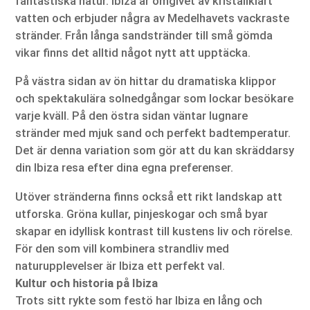
fantastiska natur. Ibiza är omgivet av kristallklart
vatten och erbjuder några av Medelhavets vackraste
stränder. Från långa sandstränder till små gömda
vikar finns det alltid något nytt att upptäcka.
På västra sidan av ön hittar du dramatiska klippor
och spektakulära solnedgångar som lockar besökare
varje kväll. På den östra sidan väntar lugnare
stränder med mjuk sand och perfekt badtemperatur.
Det är denna variation som gör att du kan skräddarsy
din Ibiza resa efter dina egna preferenser.
Utöver stränderna finns också ett rikt landskap att
utforska. Gröna kullar, pinjeskogar och små byar
skapar en idyllisk kontrast till kustens liv och rörelse.
För den som vill kombinera strandliv med
naturupplevelser är Ibiza ett perfekt val.
Kultur och historia på Ibiza
Trots sitt rykte som festö har Ibiza en lång och