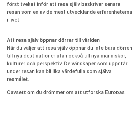
först tvekat inför att resa själv beskriver senare
resan som en av de mest utvecklande erfarenheterna
i livet.
Att resa själv öppnar dörrar till världen
När du väljer att resa själv öppnar du inte bara dörren
till nya destinationer utan också till nya människor,
kulturer och perspektiv. De vänskaper som uppstår
under resan kan bli lika värdefulla som själva
resmålet.
Oavsett om du drömmer om att utforska Europas
charmiga storstäder, upptäcka exotiska stränder i
Asien eller ge dig ut på ett äventyr i Nordamerika
finns det stora möjligheter att skapa minnen
tillsammans med människor du ännu inte har träffat.
Det är just detta som gör att allt fler väljer att resa
själv, friheten att upptäcka världen samtidigt som