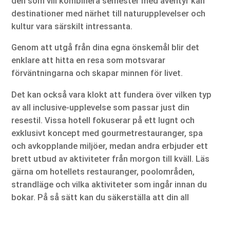
den som vill kombinera semester med äventyr kan
destinationer med närhet till naturupplevelser och
kultur vara särskilt intressanta.
Genom att utgå från dina egna önskemål blir det
enklare att hitta en resa som motsvarar
förväntningarna och skapar minnen för livet.
Det kan också vara klokt att fundera över vilken typ
av all inclusive-upplevelse som passar just din
resestil. Vissa hotell fokuserar på ett lugnt och
exklusivt koncept med gourmetrestauranger, spa
och avkopplande miljöer, medan andra erbjuder ett
brett utbud av aktiviteter från morgon till kväll. Läs
gärna om hotellets restauranger, poolområden,
strandläge och vilka aktiviteter som ingår innan du
bokar. På så sätt kan du säkerställa att din all
inclusive semester inte bara erbjuder bekvämlighet
utan också de upplevelser som gör resan minnesvärd