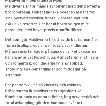
Maldiverna – Den ultimata lyxen
Maldiverna är för många synonymt med den perfekta
bröllopsresan. Öriket i Indiska oceanen är känt för
sina övervattensvillor, kristallklara laguner och
exklusiva resorter. Här bor ni bokstavligen mitt i
paradiset, med havet precis utanför dörren.
Det som gör Maldiverna till ett av de bästa resmålen
för en bröllopsresa är den totala avskildheten.
Många resorter ligger på egna öar, vilket skapar en
känsla av privat lyx och lugn. Atmosfären är stillsam
och romantisk, och dagarna fylls av solbad,
snorkling, spa-behandlingar och middagar på
stranden.
För par som vill ha en klassisk och exklusiv
bröllopsresa är Maldiverna ett självklart val.
Kombinationen av naturskönhet, hög servicenivå och
total avkoppling gör destinationen svår att