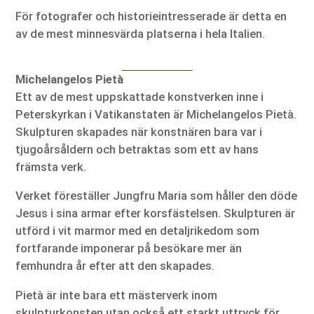
För fotografer och historieintresserade är detta en
av de mest minnesvärda platserna i hela Italien.
Michelangelos Pietà
Ett av de mest uppskattade konstverken inne i
Peterskyrkan i Vatikanstaten är Michelangelos Pietà.
Skulpturen skapades när konstnären bara var i
tjugoårsåldern och betraktas som ett av hans
främsta verk.
Verket föreställer Jungfru Maria som håller den döde
Jesus i sina armar efter korsfästelsen. Skulpturen är
utförd i vit marmor med en detaljrikedom som
fortfarande imponerar på besökare mer än
femhundra år efter att den skapades.
Pietà är inte bara ett mästerverk inom
skulpturkonsten utan också ett starkt uttryck för