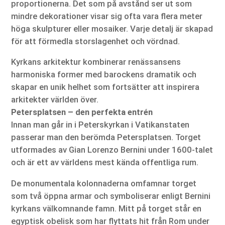
proportionerna. Det som på avstånd ser ut som
mindre dekorationer visar sig ofta vara flera meter
höga skulpturer eller mosaiker. Varje detalj är skapad
för att förmedla storslagenhet och vördnad.
Kyrkans arkitektur kombinerar renässansens
harmoniska former med barockens dramatik och
skapar en unik helhet som fortsätter att inspirera
arkitekter världen över.
Petersplatsen – den perfekta entrén
Innan man går in i Peterskyrkan i Vatikanstaten
passerar man den berömda Petersplatsen. Torget
utformades av Gian Lorenzo Bernini under 1600-talet
och är ett av världens mest kända offentliga rum.
De monumentala kolonnaderna omfamnar torget
som två öppna armar och symboliserar enligt Bernini
kyrkans välkomnande famn. Mitt på torget står en
egyptisk obelisk som har flyttats hit från Rom under