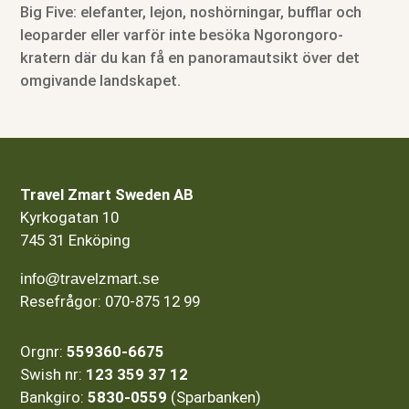
Big Five: elefanter, lejon, noshörningar, bufflar och
leoparder eller varför inte besöka Ngorongoro-
kratern där du kan få en panoramautsikt över det
omgivande landskapet.
Travel Zmart Sweden AB
Kyrkogatan 10
745 31 Enköping
info@travelzmart.se
Resefrågor: 070-875 12 99
Orgnr:
559360-6675
Swish nr:
123 359 37 12
Bankgiro:
5830-0559
(Sparbanken)