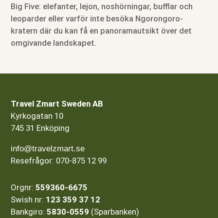
Big Five: elefanter, lejon, noshörningar, bufflar och
leoparder eller varför inte besöka Ngorongoro-
kratern där du kan få en panoramautsikt över det
omgivande landskapet.
Travel Zmart Sweden AB
Kyrkogatan 10
745 31 Enköping
info@travelzmart.se
Resefrågor: 070-875 12 99
Orgnr:
559360-6675
Swish nr:
123 359 37 12
Bankgiro:
5830-0559
(Sparbanken)