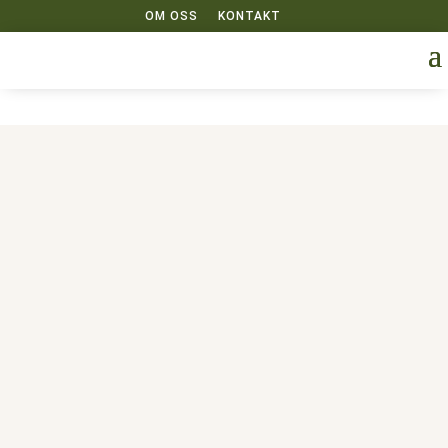
OM OSS
KONTAKT
u003ch1u003eAfrikau003c/h1u003e