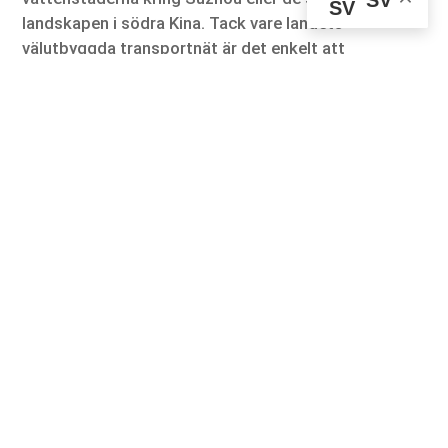
SV
landskapen i södra Kina. Tack vare landets
välutbyggda transportnät är det enkelt att
kombinera flera destinationer under samma resa och
få en bredare förståelse för Kinas enorma
geografiska, kulturella och historiska mångfald.
En stad som förändras men bevarar sin själ
Det som gör en Peking resa så speciell är stadens
förmåga att ständigt utvecklas utan att helt förlora
kontakten med sitt historiska arv. Här kan du på
samma dag besöka flera hundra år gamla tempel, äta
traditionell kinesisk mat, promenera genom
historiska hutonger och avsluta kvällen bland
moderna skyskrapor och innovativa restauranger.