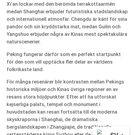
Xi’an lockar med den berömda terrakottaarmén
medan Shanghai erbjuder futuristiska stadslandskap
och internationell atmosfär. Chengdu är känt för sina
pandor och sin kryddstarka mat, medan Guilin och
Yangshuo erbjuder några av Kinas mest spektakulära
naturscenerier.
Peking fungerar därför som en perfekt startpunkt
för den som vill upptäcka fler delar av världens
folkrikaste land.
För många resenärer blir kontrasten mellan Pekings
historiska miljöer och Kinas övriga regioner en av
resans stora höjdpunkter. Efter att ha utforskat
kejserliga palats, tempel och monument i
huvudstaden kan resan fortsätta till de moderna
skyskraporna i Shanghai, de dramatiska
bergslandskapen i Zhangjiajie, de traditionella
vattenstäderna kring Suzhou eller de subtropiska